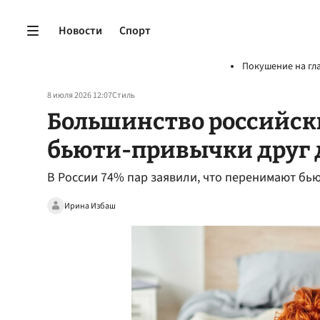
Новости
Спорт
Покушение на гл
8 июля 2026 12:07
Стиль
Большинство российск
бьюти-привычки друг 
В России 74% пар заявили, что перенимают бью
Ирина Избаш