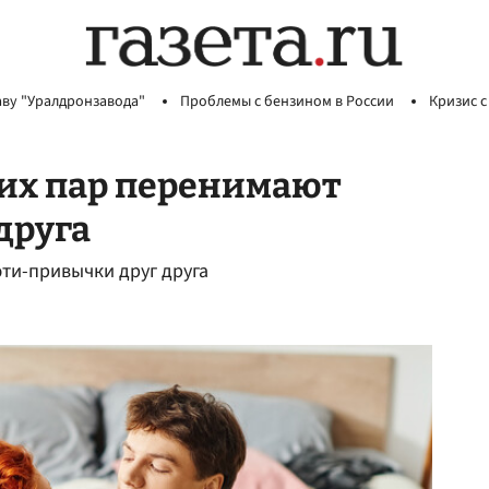
аву "Уралдронзавода"
Проблемы с бензином в России
Кризис с
их пар перенимают
друга
ти-привычки друг друга