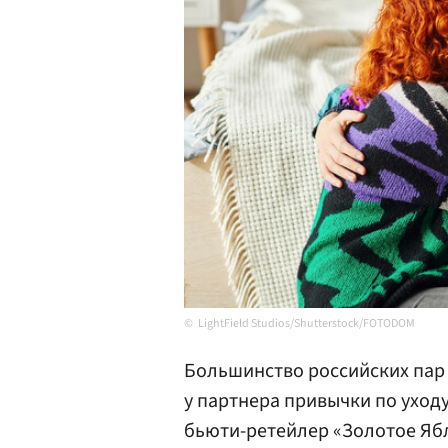
LightField Studios/Shutterstock/FOTODOM
Большинство российских пар 
у партнера привычки по уходу
бьюти-ретейлер «Золотое Яб