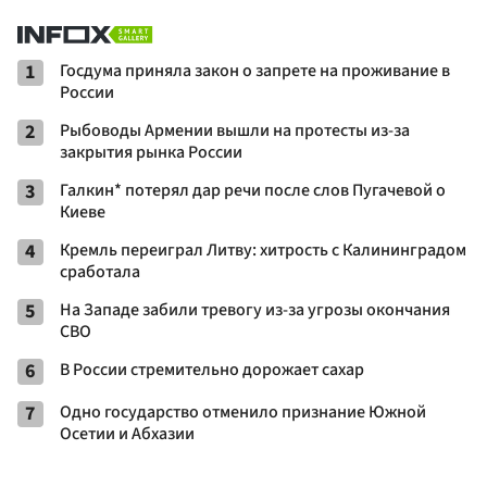
1
Госдума приняла закон о запрете на проживание в
России
2
Рыбоводы Армении вышли на протесты из-за
закрытия рынка России
3
Галкин* потерял дар речи после слов Пугачевой о
Киеве
4
Кремль переиграл Литву: хитрость с Калининградом
сработала
5
На Западе забили тревогу из-за угрозы окончания
СВО
6
В России стремительно дорожает сахар
7
Одно государство отменило признание Южной
Осетии и Абхазии