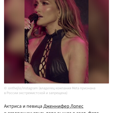
onthejlo/Instagram (владелец компания Meta признана
в России экстремистской и запрещена)
Актриса и певица
Дженнифер Лопес