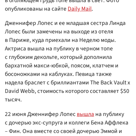
в оголяющем грудь топе вышла в свет. Фото
опубликованы на сайте
Daily Mail
.
Дженнифер Лопес и ее младшая сестра Линда
Лопес были замечены на выходе из отеля
в Париже, куда приехали на Неделю моды.
Актриса вышла на публику в черном топе
с глубоким декольте, который дополнила
бархатной макси-юбкой, поясом, клатчем и
босоножками на каблуках. Певица также
надела браслет с бриллиантами The Back Vault x
David Webb, стоимость которого составляет $50
тысяч.
22 июня Дженнифер Лопес
вышла
на публику
с дочерью экс-супруга и коллеги Бена Аффлека
– Фин. Она вместе со своей дочерью Эммой и