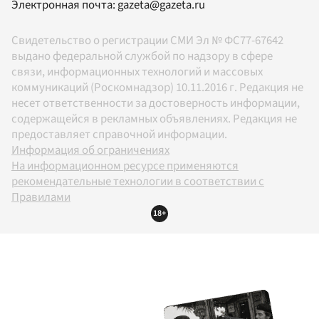
Электронная почта:
gazeta@gazeta.ru
Свидетельство о регистрации СМИ Эл № ФС77-67642
выдано федеральной службой по надзору в сфере
связи, информационных технологий и массовых
коммуникаций (Роскомнадзор) 10.11.2016 г. Редакция не
несет ответственности за достоверность информации,
содержащейся в рекламных объявлениях. Редакция не
предоставляет справочной информации.
Информация об ограничениях
На информационном ресурсе применяются
рекомендательные технологии в соответствии с
Правилами
18+