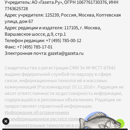
Учредитель:
АО «Газета.Ру»
, ОГРН 1067761730376, ИНН
7743625728
Адрес учредителя: 125239, Россия, Москва, Коптевская
улица, дом 67
Адрес редакции и издателя:
117105
, г.
Москва
,
Варшавское шоссе, д.9, стр.1
Телефон редакции:
+7 (495) 785-00-12
Факс:
+7 (495) 785-17-01
Электронная почта:
gazeta@gazeta.ru
Свидетельство о регистрации СМИ Эл № ФС77-67642
выдано федеральной службой по надзору в сфере
связи, информационных технологий и массовых
коммуникаций (Роскомнадзор) 10.11.2016 г. Редакция не
несет ответственности за достоверность информации,
содержащейся в рекламных объявлениях. Редакция не
предоставляет справочной информации.
Информация об ограничениях
На информационном ресурсе применяются
рекомендательные технологии в соответствии с