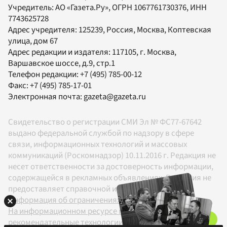
Учредитель:
АО «Газета.Ру»
, ОГРН 1067761730376, ИНН
7743625728
Адрес учредителя: 125239, Россия, Москва, Коптевская
улица, дом 67
Адрес редакции и издателя:
117105
, г.
Москва
,
Варшавское шоссе, д.9, стр.1
Телефон редакции:
+7 (495) 785-00-12
Факс:
+7 (495) 785-17-01
Электронная почта:
gazeta@gazeta.ru
Свидетельство о регистрации СМИ Эл № ФС77-67642
выдано федеральной службой по надзору в сфере
связи, информационных технологий и массовых
коммуникаций (Роскомнадзор) 10.11.2016 г. Редакция не
несет ответственности за достоверность информации,
содержащейся в рекламных объявлениях. Редакция не
предоставляет справочной информации.
Информация об ограничениях
На информационном ресурсе применяются
рекомендательные технологии в соответствии с