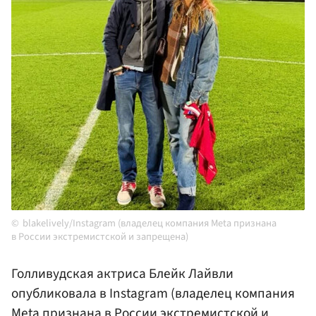
blakelively/Instagram (владелец компания Meta признана
в России экстремистской и запрещена)
Голливудская актриса Блейк Лайвли
опубликовала в Instagram (владелец компания
Meta признана в России экстремистской и