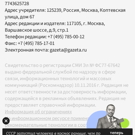
7743625728
Адрес учредителя: 125239, Россия, Москва, Коптевская
улица, дом 67
Адрес редакции и издателя:
117105
, г.
Москва
,
Варшавское шоссе, д.9, стр.1
Телефон редакции:
+7 (495) 785-00-12
Факс:
+7 (495) 785-17-01
Электронная почта:
gazeta@gazeta.ru
Свидетельство о регистрации СМИ Эл № ФС77-67642
выдано федеральной службой по надзору в сфере
связи, информационных технологий и массовых
коммуникаций (Роскомнадзор) 10.11.2016 г. Редакция не
несет ответственности за достоверность информации,
содержащейся в рекламных объявлениях. Редакция не
предоставляет справочной информации.
Информация об ограничениях
На информационном ресурсе применяются
рекомендательные технологии в соответствии с
Правилами
СССР запустил человека в космос раньше, чем по