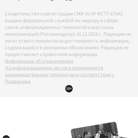
Свидетельство о регистрации СМИ Эл № ФС77-67642
выдано федеральной службой по надзору в сфере
связи, информационных технологий и массовых
коммуникаций (Роскомнадзор) 10.11.2016 г. Редакция не
несет ответственности за достоверность информации,
содержащейся в рекламных объявлениях. Редакция не
предоставляет справочной информации.
Информация об ограничениях
На информационном ресурсе применяются
рекомендательные технологии в соответствии с
Правилами
18+