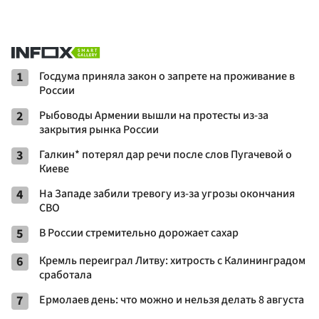
1
Госдума приняла закон о запрете на проживание в
России
2
Рыбоводы Армении вышли на протесты из-за
закрытия рынка России
3
Галкин* потерял дар речи после слов Пугачевой о
Киеве
4
На Западе забили тревогу из-за угрозы окончания
СВО
5
В России стремительно дорожает сахар
6
Кремль переиграл Литву: хитрость с Калининградом
сработала
7
Ермолаев день: что можно и нельзя делать 8 августа