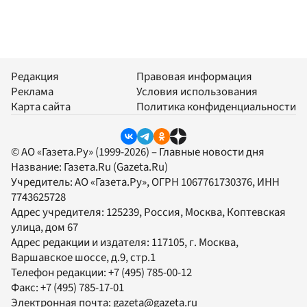
Редакция
Правовая информация
Реклама
Условия использования
Карта сайта
Политика конфиденциальности
© АО «Газета.Ру» (1999-2026) – Главные новости дня
Название:
Газета.Ru
(Gazeta.Ru)
Учредитель:
АО «Газета.Ру»
, ОГРН 1067761730376, ИНН
7743625728
Адрес учредителя: 125239, Россия, Москва, Коптевская
улица, дом 67
Адрес редакции и издателя:
117105
, г.
Москва
,
Варшавское шоссе, д.9, стр.1
Телефон редакции:
+7 (495) 785-00-12
Факс:
+7 (495) 785-17-01
Электронная почта:
gazeta@gazeta.ru