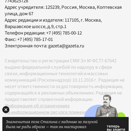
7743625728
Адрес учредителя: 125239, Россия, Москва, Коптевская
улица, дом 67
Адрес редакции и издателя:
117105
, г.
Москва
,
Варшавское шоссе, д.9, стр.1
Телефон редакции:
+7 (495) 785-00-12
Факс:
+7 (495) 785-17-01
Электронная почта:
gazeta@gazeta.ru
Свидетельство о регистрации СМИ Эл № ФС77-67642
выдано федеральной службой по надзору в сфере
связи, информационных технологий и массовых
коммуникаций (Роскомнадзор) 10.11.2016 г. Редакция не
несет ответственности за достоверность информации,
содержащейся в рекламных объявлениях. Редакция не
предоставляет справочной информации.
Информация об ограничениях
На информационном ресурсе применяются
рекомендательные технологии в соответствии с
Знаменитая поза Сталина с ладонью за пазухой
Правилами
была не ради образа — так он маскировал