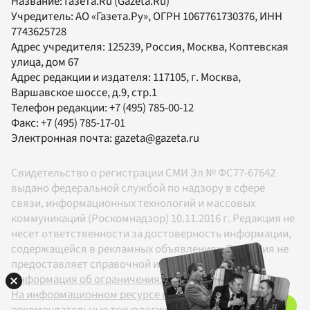
Название:
Газета.Ru
(Gazeta.Ru)
Учредитель:
АО «Газета.Ру»
, ОГРН 1067761730376, ИНН
7743625728
Адрес учредителя: 125239, Россия, Москва, Коптевская
улица, дом 67
Адрес редакции и издателя:
117105
, г.
Москва
,
Варшавское шоссе, д.9, стр.1
Телефон редакции:
+7 (495) 785-00-12
Факс:
+7 (495) 785-17-01
Электронная почта:
gazeta@gazeta.ru
Свидетельство о регистрации СМИ Эл № ФС77-67642
выдано федеральной службой по надзору в сфере
связи, информационных технологий и массовых
коммуникаций (Роскомнадзор) 10.11.2016 г. Редакция не
несет ответственности за достоверность информации,
содержащейся в рекламных объявлениях. Редакция не
предоставляет справочной информации.
Информация об ограничениях
На информационном ресурсе применяются