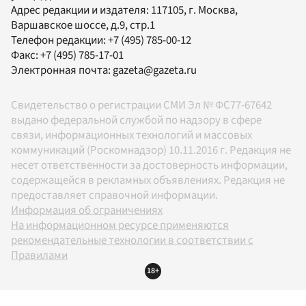
Адрес редакции и издателя:
117105
, г.
Москва
,
Варшавское шоссе, д.9, стр.1
Телефон редакции:
+7 (495) 785-00-12
Факс:
+7 (495) 785-17-01
Электронная почта:
gazeta@gazeta.ru
Свидетельство о регистрации СМИ Эл № ФС77-67642
выдано федеральной службой по надзору в сфере
связи, информационных технологий и массовых
коммуникаций (Роскомнадзор) 10.11.2016 г. Редакция не
несет ответственности за достоверность информации,
содержащейся в рекламных объявлениях. Редакция не
предоставляет справочной информации.
Информация об ограничениях
На информационном ресурсе применяются
рекомендательные технологии в соответствии с
Правилами
18+