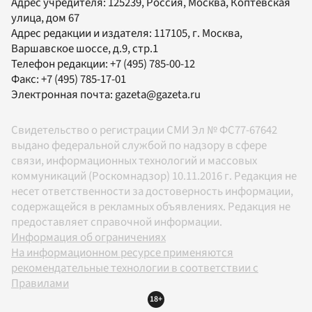
Адрес учредителя: 125239, Россия, Москва, Коптевская
улица, дом 67
Адрес редакции и издателя:
117105
, г.
Москва
,
Варшавское шоссе, д.9, стр.1
Телефон редакции:
+7 (495) 785-00-12
Факс:
+7 (495) 785-17-01
Электронная почта:
gazeta@gazeta.ru
Свидетельство о регистрации СМИ Эл № ФС77-67642
выдано федеральной службой по надзору в сфере
связи, информационных технологий и массовых
коммуникаций (Роскомнадзор) 10.11.2016 г. Редакция не
несет ответственности за достоверность информации,
содержащейся в рекламных объявлениях. Редакция не
предоставляет справочной информации.
Информация об ограничениях
На информационном ресурсе применяются
рекомендательные технологии в соответствии с
Правилами
18+