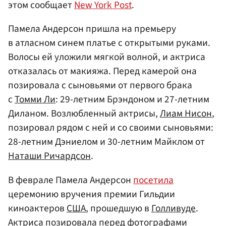
этом сообщает
New York Post
.
Памела Андерсон пришла на премьеру
в атласном синем платье с открытыми руками.
Волосы ей уложили мягкой волной, и актриса
отказалась от макияжа. Перед камерой она
позировала с сыновьями от первого брака
с
Томми Ли
: 29-летним Брэндоном и 27-летним
Диланом. Возлюбленный актрисы,
Лиам Нисон
,
позировал рядом с ней и со своими сыновьями:
28-летним Дэниелом и 30-летним Майклом от
Наташи Ричардсон
.
В феврале Памела Андерсон
посетила
церемонию вручения премии Гильдии
киноактеров
США
, прошедшую в
Голливуде
.
Актриса позировала перед фотографами