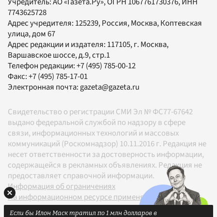
Учредитель:
АО «Газета.Ру»
, ОГРН 1067761730376, ИНН
7743625728
Адрес учредителя: 125239, Россия, Москва, Коптевская
улица, дом 67
Адрес редакции и издателя:
117105
, г.
Москва
,
Варшавское шоссе, д.9, стр.1
Телефон редакции:
+7 (495) 785-00-12
Факс:
+7 (495) 785-17-01
Электронная почта:
gazeta@gazeta.ru
Свидетельство о регистрации СМИ Эл № ФС77-67642
выдано федеральной службой по надзору в сфере
связи, информационных технологий и массовых
коммуникаций (Роскомнадзор) 10.11.2016 г. Редакция не
несет ответственности за достоверность информации,
содержащейся в рекламных объявлениях. Редакция не
предоставляет справочной информации.
Информация об ограничениях
На информационном ресурсе применяются
рекомендательные технологии в соответствии с
Если бы Илон Маск тратил по 1 млн долларов в