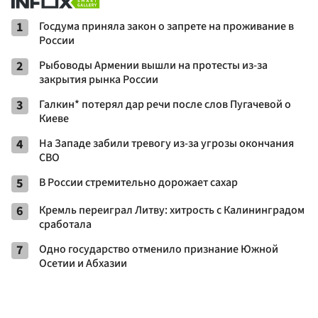
1
Госдума приняла закон о запрете на проживание в
России
2
Рыбоводы Армении вышли на протесты из-за
закрытия рынка России
3
Галкин* потерял дар речи после слов Пугачевой о
Киеве
4
На Западе забили тревогу из-за угрозы окончания
СВО
5
В России стремительно дорожает сахар
6
Кремль переиграл Литву: хитрость с Калининградом
сработала
7
Одно государство отменило признание Южной
Осетии и Абхазии