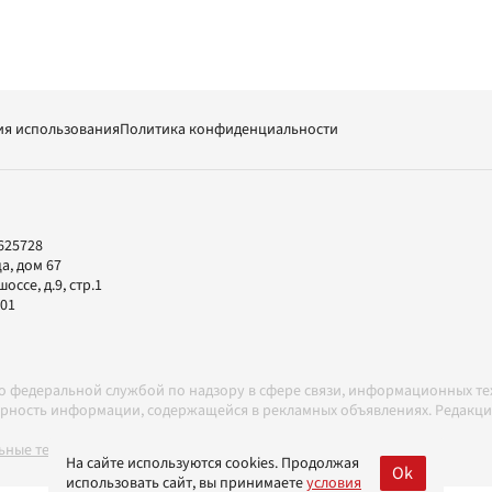
ия использования
Политика конфиденциальности
625728
а, дом 67
ссе, д.9, стр.1
-01
но федеральной службой по надзору в сфере связи, информационных т
товерность информации, содержащейся в рекламных объявлениях. Редак
ные технологии в соответствии с Правилами
На сайте используются cookies. Продолжая
Ok
использовать сайт, вы принимаете
условия