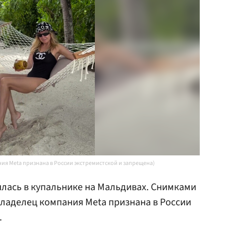
ания Meta признана в России экстремистской и запрещена)
лась в купальнике на Мальдивах. Снимками
(владелец компания Meta признана в России
.