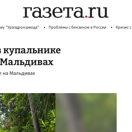
аву "Уралдронзавода"
Проблемы с бензином в России
Кризис с
в купальнике
а Мальдивах
е на Мальдивах