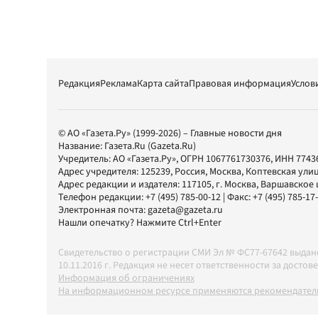
Редакция
Реклама
Карта сайта
Правовая информация
Услов
© АО «Газета.Ру» (1999-2026) – Главные новости дня
Название:
Газета.Ru
(Gazeta.Ru)
Учредитель:
АО «Газета.Ру»
, ОГРН 1067761730376, ИНН 7743
Адрес учредителя: 125239, Россия, Москва, Коптевская улиц
Адрес редакции и издателя:
117105
, г.
Москва
,
Варшавское шо
Телефон редакции:
+7 (495) 785-00-12
| Факс:
+7 (495) 785-17
Электронная почта:
gazeta@gazeta.ru
Нашли опечатку? Нажмите Ctrl+Enter
Свидетельство о регистрации СМИ Эл № ФС77-67642 выда
10.11.2016 г. Редакция не несет ответственности за дос
Информация об ограничениях
На информационном ресурсе применяются рекомендатель