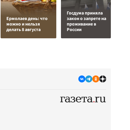
Госдума приняла
О
Ермолаев день: что
закон о запрете на
о
можно и нельзя
проживание в
п
делать 8 августа
России
О