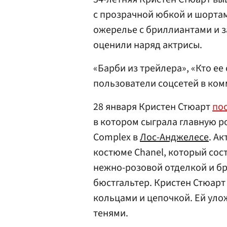
с прозрачной юбкой и шортам
ожерелье с бриллиантами и з
оценили наряд актрисы.
«Барби из трейлера», «Кто ее
пользователи соцсетей в ком
28 января Кристен Стюарт
по
в котором сыграла главную р
Complex в
Лос-Анджелесе
. А
костюме Chanel, который сос
нежно-розовой отделкой и бр
бюстгальтер. Кристен Стюарт
кольцами и цепочкой. Ей уло
тенями.