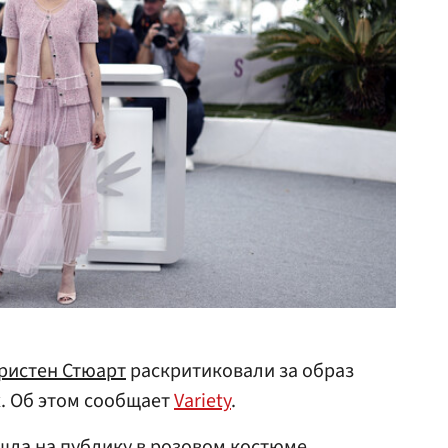
ристен Стюарт
раскритиковали за образ
х. Об этом сообщает
Variety
.
шла на публику в розовом костюме