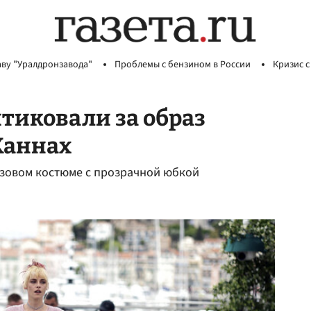
аву "Уралдронзавода"
Проблемы с бензином в России
Кризис с
тиковали за образ
Каннах
озовом костюме с прозрачной юбкой