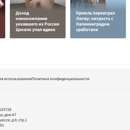
Доход
Кремль переиграл
кинокомпании
Литву: хитрость с
уехавшего из России
Калининградом
Цекало упал вдвое
сработала
ия использования
Политика конфиденциальности
625728
а, дом 67
ссе, д.9, стр.1
-01