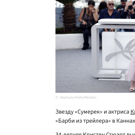
Stephane Mahe/Reuters
Звезду «Сумерек» и актриса
К
«Барби из трейлера» в Канна
34-летняя Кристен Стюарт вы