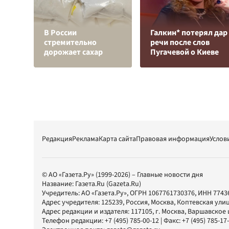
В России
Галкин* потерял дар
стремительно
речи после слов
дорожает сахар
Пугачевой о Киеве
Редакция
Реклама
Карта сайта
Правовая информация
Услов
© АО «Газета.Ру» (1999-2026) – Главные новости дня
Название:
Газета.Ru
(Gazeta.Ru)
Учредитель:
АО «Газета.Ру»
, ОГРН 1067761730376, ИНН 7743
Адрес учредителя: 125239, Россия, Москва, Коптевская улиц
Адрес редакции и издателя:
117105
, г.
Москва
,
Варшавское шо
Телефон редакции:
+7 (495) 785-00-12
| Факс:
+7 (495) 785-17