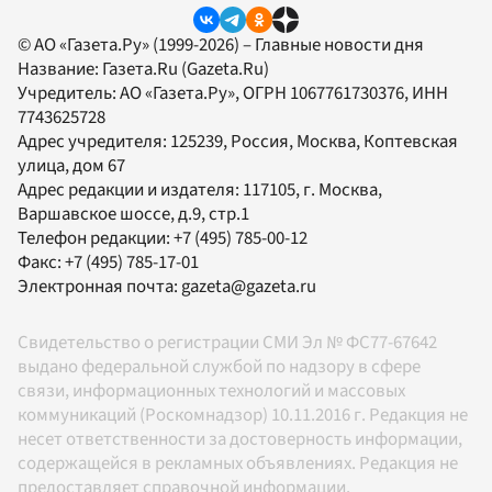
© АО «Газета.Ру» (1999-2026) – Главные новости дня
Название:
Газета.Ru
(Gazeta.Ru)
Учредитель:
АО «Газета.Ру»
, ОГРН 1067761730376, ИНН
7743625728
Адрес учредителя: 125239, Россия, Москва, Коптевская
улица, дом 67
Адрес редакции и издателя:
117105
, г.
Москва
,
Варшавское шоссе, д.9, стр.1
Телефон редакции:
+7 (495) 785-00-12
Факс:
+7 (495) 785-17-01
Электронная почта:
gazeta@gazeta.ru
Свидетельство о регистрации СМИ Эл № ФС77-67642
выдано федеральной службой по надзору в сфере
связи, информационных технологий и массовых
коммуникаций (Роскомнадзор) 10.11.2016 г. Редакция не
несет ответственности за достоверность информации,
содержащейся в рекламных объявлениях. Редакция не
предоставляет справочной информации.