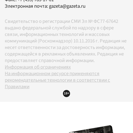
Электронная почта:
gazeta@gazeta.ru
Свидетельство о регистрации СМИ Эл № ФС77-67642
выдано федеральной службой по надзору в сфере
связи, информационных технологий и массовых
коммуникаций (Роскомнадзор) 10.11.2016 г. Редакция не
несет ответственности за достоверность информации,
содержащейся в рекламных объявлениях. Редакция не
предоставляет справочной информации.
Информация об ограничениях
На информационном ресурсе применяются
рекомендательные технологии в соответствии с
Правилами
18+