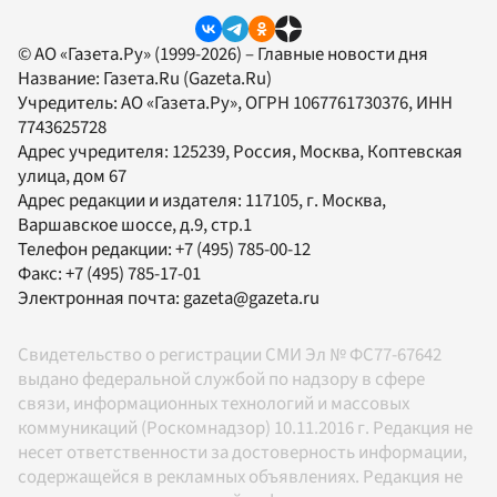
© АО «Газета.Ру» (1999-2026) – Главные новости дня
Название:
Газета.Ru
(Gazeta.Ru)
Учредитель:
АО «Газета.Ру»
, ОГРН 1067761730376, ИНН
7743625728
Адрес учредителя: 125239, Россия, Москва, Коптевская
улица, дом 67
Адрес редакции и издателя:
117105
, г.
Москва
,
Варшавское шоссе, д.9, стр.1
Телефон редакции:
+7 (495) 785-00-12
Факс:
+7 (495) 785-17-01
Электронная почта:
gazeta@gazeta.ru
Свидетельство о регистрации СМИ Эл № ФС77-67642
выдано федеральной службой по надзору в сфере
связи, информационных технологий и массовых
коммуникаций (Роскомнадзор) 10.11.2016 г. Редакция не
несет ответственности за достоверность информации,
содержащейся в рекламных объявлениях. Редакция не