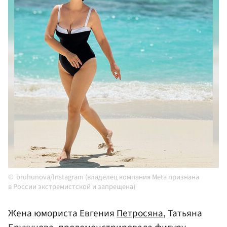
bruhunova/Instagram (владелец компания Meta признана
в России экстремистской и запрещена)
Жена юмориста Евгения
Петросяна
, Татьяна