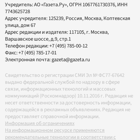
Учредитель:
АО «Газета.Ру»
, ОГРН 1067761730376, ИНН
7743625728
Адрес учредителя: 125239, Россия, Москва, Коптевская
улица, дом 67
Адрес редакции и издателя:
117105
, г.
Москва
,
Варшавское шоссе, д.9, стр.1
Телефон редакции:
+7 (495) 785-00-12
Факс:
+7 (495) 785-17-01
Электронная почта:
gazeta@gazeta.ru
Свидетельство о регистрации СМИ Эл № ФС77-67642
выдано федеральной службой по надзору в сфере
связи, информационных технологий и массовых
коммуникаций (Роскомнадзор) 10.11.2016 г. Редакция не
несет ответственности за достоверность информации,
содержащейся в рекламных объявлениях. Редакция не
предоставляет справочной информации.
Информация об ограничениях
На информационном ресурсе применяются
рекомендательные технологии в соответствии с