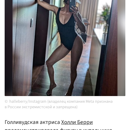
halleberry/Instagram (владелец компания Meta признана
в России экстремистской и запрещена)
Голливудская актриса
Холли Берри