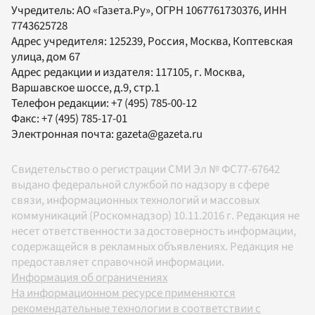
Учредитель:
АО «Газета.Ру»
, ОГРН 1067761730376, ИНН
7743625728
Адрес учредителя: 125239, Россия, Москва, Коптевская
улица, дом 67
Адрес редакции и издателя:
117105
, г.
Москва
,
Варшавское шоссе, д.9, стр.1
Телефон редакции:
+7 (495) 785-00-12
Факс:
+7 (495) 785-17-01
Электронная почта:
gazeta@gazeta.ru
Свидетельство о регистрации СМИ Эл № ФС77-67642
выдано федеральной службой по надзору в сфере
связи, информационных технологий и массовых
коммуникаций (Роскомнадзор) 10.11.2016 г. Редакция не
несет ответственности за достоверность информации,
содержащейся в рекламных объявлениях. Редакция не
предоставляет справочной информации.
Информация об ограничениях
На информационном ресурсе применяются
рекомендательные технологии в соответствии с