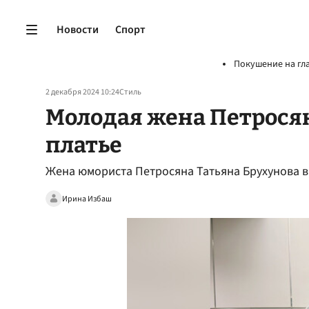
Новости
Спорт
Покушение на гл
2 декабря 2024 10:24
Стиль
Молодая жена Петросян
платье
Жена юмориста Петросяна Татьяна Брухунова 
Ирина Избаш