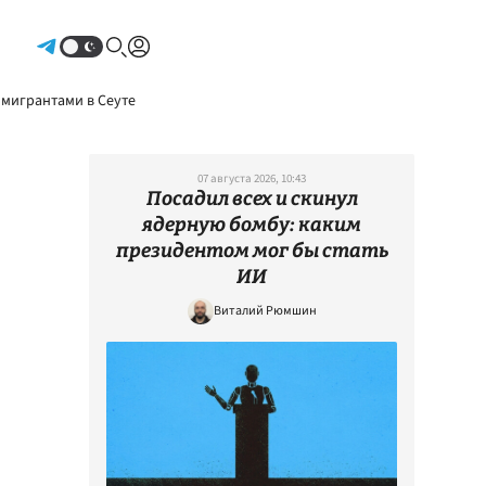
Авторизоваться
 мигрантами в Сеуте
07 августа 2026, 10:43
Посадил всех и скинул
ядерную бомбу: каким
президентом мог бы стать
ИИ
Виталий Рюмшин