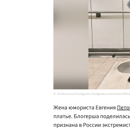
bruhunova/Instagram (владелец компания Meta
Жена юмориста Евгения
Петр
платье. Блогерша поделилась
признана в России экстремис