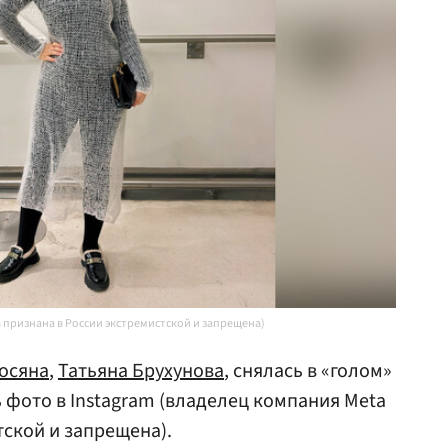
 признана в России экстремистской и запрещена)
осяна
,
Татьяна Брухунова
, снялась в «голом»
 фото в Instagram (владелец компания Meta
тской и запрещена).