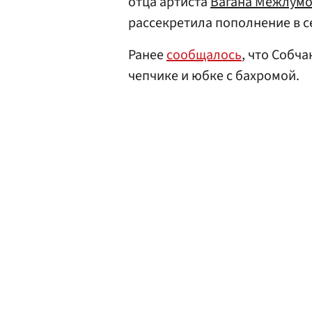
отца артиста
Вагана Межлум
рассекретила пополнение в с
Ранее
сообщалось
, что Собч
чепчике и юбке с бахромой.