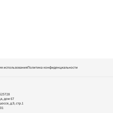
ия использования
Политика конфиденциальности
625728
а, дом 67
ссе, д.9, стр.1
-01