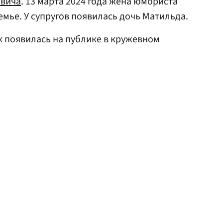
овича
. 13 марта 2024 года жена юмориста
емье. У супругов появилась дочь Матильда.
ак появилась на публике в кружевном