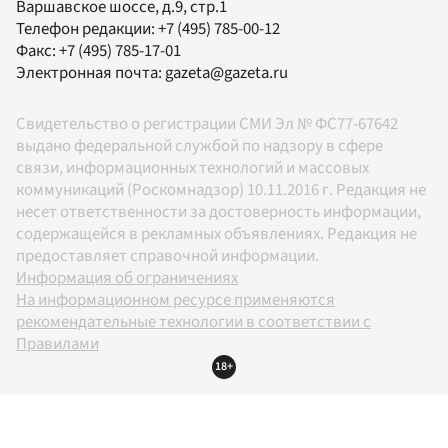
Варшавское шоссе, д.9, стр.1
Телефон редакции:
+7 (495) 785-00-12
Факс:
+7 (495) 785-17-01
Электронная почта:
gazeta@gazeta.ru
Свидетельство о регистрации СМИ Эл № ФС77-67642
выдано федеральной службой по надзору в сфере
связи, информационных технологий и массовых
коммуникаций (Роскомнадзор) 10.11.2016 г. Редакция не
несет ответственности за достоверность информации,
содержащейся в рекламных объявлениях. Редакция не
предоставляет справочной информации.
Информация об ограничениях
На информационном ресурсе применяются
рекомендательные технологии в соответствии с
Правилами
18+