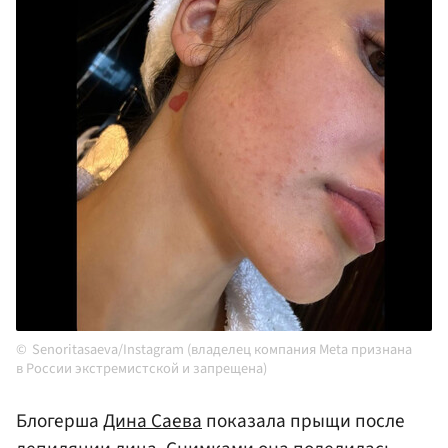
Senoritasaeva/Instagram (владелец компания Meta признана
в России экстремистской и запрещена)
Блогерша
Дина Саева
показала прыщи после