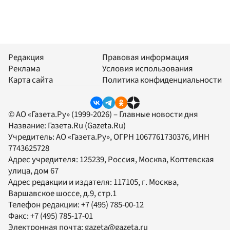
Редакция
Правовая информация
Реклама
Условия использования
Карта сайта
Политика конфиденциальности
© АО «Газета.Ру» (1999-2026) – Главные новости дня
Название:
Газета.Ru
(Gazeta.Ru)
Учредитель:
АО «Газета.Ру»
, ОГРН 1067761730376, ИНН
7743625728
Адрес учредителя: 125239, Россия, Москва, Коптевская
улица, дом 67
Адрес редакции и издателя:
117105
, г.
Москва
,
Варшавское шоссе, д.9, стр.1
Телефон редакции:
+7 (495) 785-00-12
Факс:
+7 (495) 785-17-01
Электронная почта:
gazeta@gazeta.ru