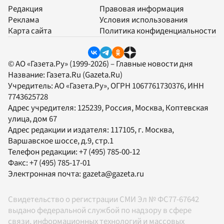
Редакция
Правовая информация
Реклама
Условия использования
Карта сайта
Политика конфиденциальности
© АО «Газета.Ру» (1999-2026) – Главные новости дня
Название:
Газета.Ru
(Gazeta.Ru)
Учредитель:
АО «Газета.Ру»
, ОГРН 1067761730376, ИНН
7743625728
Адрес учредителя: 125239, Россия, Москва, Коптевская
улица, дом 67
Адрес редакции и издателя:
117105
, г.
Москва
,
Варшавское шоссе, д.9, стр.1
Телефон редакции:
+7 (495) 785-00-12
Факс:
+7 (495) 785-17-01
Электронная почта:
gazeta@gazeta.ru
Свидетельство о регистрации СМИ Эл № ФС77-67642
выдано федеральной службой по надзору в сфере
связи, информационных технологий и массовых