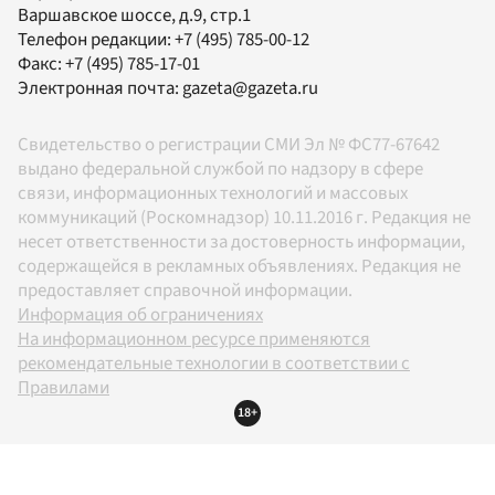
Варшавское шоссе, д.9, стр.1
Телефон редакции:
+7 (495) 785-00-12
Факс:
+7 (495) 785-17-01
Электронная почта:
gazeta@gazeta.ru
Свидетельство о регистрации СМИ Эл № ФС77-67642
выдано федеральной службой по надзору в сфере
связи, информационных технологий и массовых
коммуникаций (Роскомнадзор) 10.11.2016 г. Редакция не
несет ответственности за достоверность информации,
содержащейся в рекламных объявлениях. Редакция не
предоставляет справочной информации.
Информация об ограничениях
На информационном ресурсе применяются
рекомендательные технологии в соответствии с
Правилами
18+