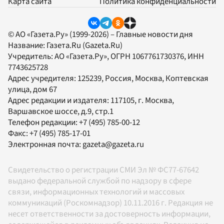
Карта сайта
Политика конфиденциальности
© АО «Газета.Ру» (1999-2026) – Главные новости дня
Название:
Газета.Ru
(Gazeta.Ru)
Учредитель:
АО «Газета.Ру»
, ОГРН 1067761730376, ИНН
7743625728
Адрес учредителя: 125239, Россия, Москва, Коптевская
улица, дом 67
Адрес редакции и издателя:
117105
, г.
Москва
,
Варшавское шоссе, д.9, стр.1
Телефон редакции:
+7 (495) 785-00-12
Факс:
+7 (495) 785-17-01
Электронная почта:
gazeta@gazeta.ru
Свидетельство о регистрации СМИ Эл № ФС77-67642
выдано федеральной службой по надзору в сфере
связи, информационных технологий и массовых
коммуникаций (Роскомнадзор) 10.11.2016 г. Редакция не
несет ответственности за достоверность информации,