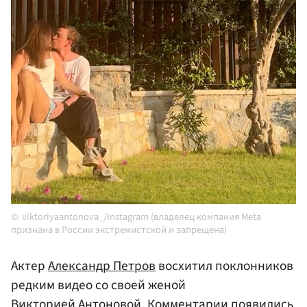
viktoriyaantonova_/Instagram (владелец компания Meta
признана в России экстремистской и запрещена)
Актер
Александр Петров
восхитил поклонников
редким видео со своей женой
Викторией Антоновой. Комментарии появились