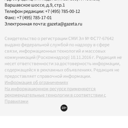
Варшавское шоссе, д.9, стр.1
Телефон редакции:
+7 (495) 785-00-12
Факс:
+7 (495) 785-17-01
Электронная почта:
gazeta@gazeta.ru
Свидетельство о регистрации СМИ Эл № ФС77-67642
выдано федеральной службой по надзору в сфере
связи, информационных технологий и массовых
коммуникаций (Роскомнадзор) 10.11.2016 г. Редакция не
несет ответственности за достоверность информации,
содержащейся в рекламных объявлениях. Редакция не
предоставляет справочной информации.
Информация об ограничениях
На информационном ресурсе применяются
рекомендательные технологии в соответствии с
Правилами
18+