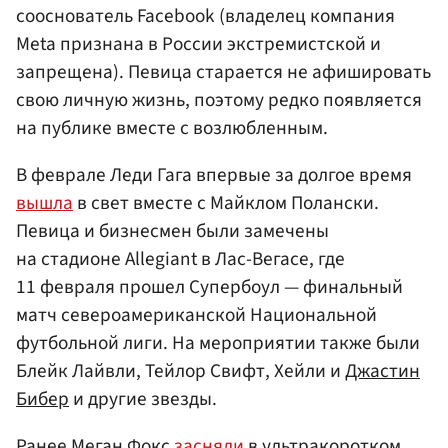
сооснователь Facebook (владелец компания
Meta признана в России экстремистской и
запрещена). Певица старается не афишировать
свою личную жизнь, поэтому редко появляется
на публике вместе с возлюбленным.
В феврале Леди Гага впервые за долгое время
вышла
в свет вместе с Майклом Полански.
Певица и бизнесмен были замечены
на стадионе Allegiant в Лас-Вегасе, где
11 февраля прошел Супербоул — финальный
матч североамериканской Национальной
футбольной лиги. На мероприятии также были
Блейк Лайвли, Тейлор Свифт, Хейли и
Джастин
Бибер
и другие звезды.
Ранее Меган Фокс
засняли
в ультракоротком