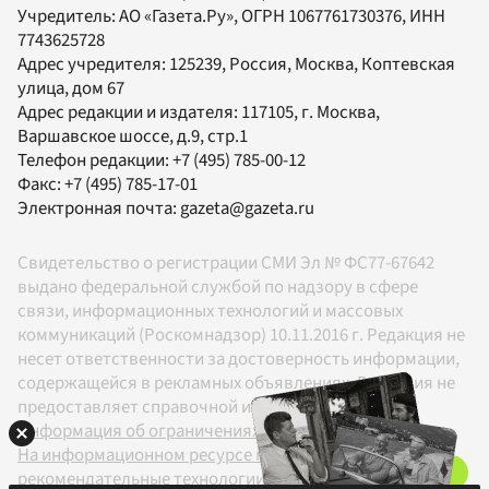
Учредитель:
АО «Газета.Ру»
, ОГРН 1067761730376, ИНН
7743625728
Адрес учредителя: 125239, Россия, Москва, Коптевская
улица, дом 67
Адрес редакции и издателя:
117105
, г.
Москва
,
Варшавское шоссе, д.9, стр.1
Телефон редакции:
+7 (495) 785-00-12
Факс:
+7 (495) 785-17-01
Электронная почта:
gazeta@gazeta.ru
Свидетельство о регистрации СМИ Эл № ФС77-67642
выдано федеральной службой по надзору в сфере
связи, информационных технологий и массовых
коммуникаций (Роскомнадзор) 10.11.2016 г. Редакция не
несет ответственности за достоверность информации,
содержащейся в рекламных объявлениях. Редакция не
предоставляет справочной информации.
Информация об ограничениях
На информационном ресурсе применяются
рекомендательные технологии в соответствии с