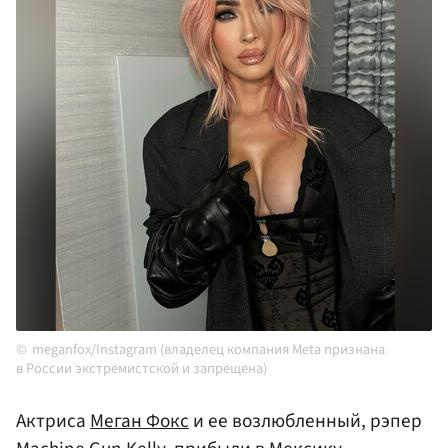
meganfox/Instagram (владелец компания Meta признана
в России экстремистской и запрещена)
Актриса
Меган Фокс
и ее возлюбленный, рэпер