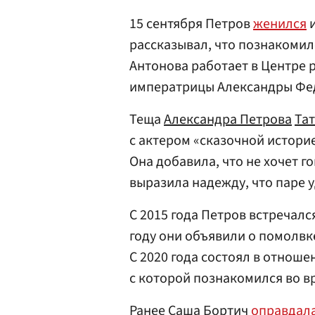
15 сентября Петров
женился
и
рассказывал, что познакомил
Антонова работает в Центре 
императрицы Александры Фе
Теща
Александра Петрова
Та
с актером «сказочной историе
Она добавила, что не хочет го
выразила надежду, что паре у
С 2015 года Петров встречалс
году они объявили о помолвке
С 2020 года состоял в отноше
с которой познакомился во в
Ранее Саша Бортич
оправдал