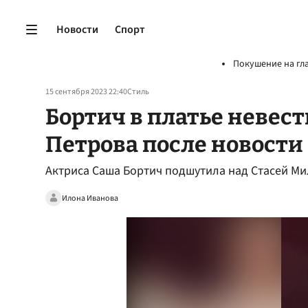
Новости
Спорт
Покушение на гл
15 сентября 2023 22:40
Стиль
Бортич в платье невес
Петрова после новости 
Актриса Саша Бортич подшутила над Стасей Ми
Илона Иванова