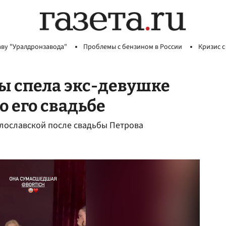
аву "Уралдронзавода"
Проблемы с бензином в России
Кризис с
ты спела экс-девушке
о его свадьбе
лославской после свадьбы Петрова