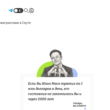
Авторизоваться
 мигрантами в Сеуте
Если бы Илон Маск тратил по 1
млн долларов в день, его
состояние не закончилось бы и
через 2000 лет