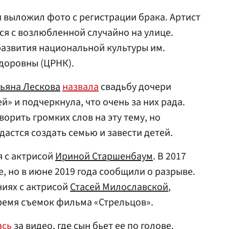
 выложил фото с регистрации брака. Артист
ся с возлюбленной случайно на улице.
развития национальной культуры им.
доровны (ЦРНК).
тьяна Лескова
назвала
свадьбу дочери
й» и подчеркнула, что очень за них рада.
ворить громких слов на эту тему, но
дастся создать семью и завести детей.
я с актрисой
Ириной Старшенбаум
. В 2017
, но в июне 2019 года сообщили о разрыве.
ниях с актрисой
Стасей Милославской
,
ремя съемок фильма «Стрельцов».
ась
за видео, где сын бьет ее по голове.