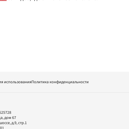
ия использования
Политика конфиденциальности
625728
а, дом 67
ссе, д.9, стр.1
-01