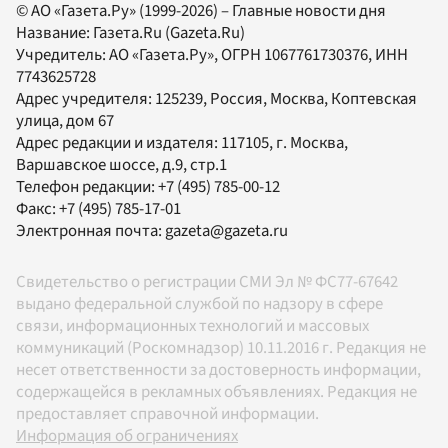
© АО «Газета.Ру» (1999-2026) – Главные новости дня
Название:
Газета.Ru
(Gazeta.Ru)
Учредитель:
АО «Газета.Ру»
, ОГРН 1067761730376, ИНН
7743625728
Адрес учредителя: 125239, Россия, Москва, Коптевская
улица, дом 67
Адрес редакции и издателя:
117105
, г.
Москва
,
Варшавское шоссе, д.9, стр.1
Телефон редакции:
+7 (495) 785-00-12
Факс:
+7 (495) 785-17-01
Электронная почта:
gazeta@gazeta.ru
Свидетельство о регистрации СМИ Эл № ФС77-67642
выдано федеральной службой по надзору в сфере
связи, информационных технологий и массовых
коммуникаций (Роскомнадзор) 10.11.2016 г. Редакция не
несет ответственности за достоверность информации,
содержащейся в рекламных объявлениях. Редакция не
предоставляет справочной информации.
Информация об ограничениях