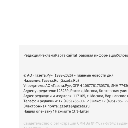
Редакция
Реклама
Карта сайта
Правовая информация
Услов
© АО «Газета.Ру» (1999-2026) – Главные новости дня
Название:
Газета.Ru
(Gazeta.Ru)
Учредитель:
АО «Газета.Ру»
, ОГРН 1067761730376, ИНН 7743
Адрес учредителя: 125239, Россия, Москва, Коптевская улиц
Адрес редакции и издателя:
117105
, г.
Москва
,
Варшавское шо
Телефон редакции:
+7 (495) 785-00-12
| Факс:
+7 (495) 785-17
Электронная почта:
gazeta@gazeta.ru
Нашли опечатку? Нажмите Ctrl+Enter
Свидетельство о регистрации СМИ Эл № ФС77-67642 выда