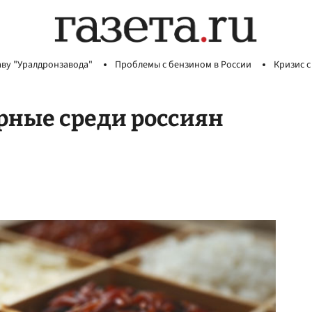
аву "Уралдронзавода"
Проблемы с бензином в России
Кризис с
рные среди россиян