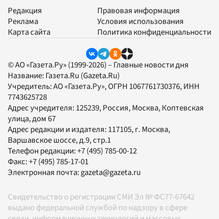
Редакция
Правовая информация
Реклама
Условия использования
Карта сайта
Политика конфиденциальности
© АО «Газета.Ру» (1999-2026) – Главные новости дня
Название:
Газета.Ru
(Gazeta.Ru)
Учредитель:
АО «Газета.Ру»
, ОГРН 1067761730376, ИНН
7743625728
Адрес учредителя: 125239, Россия, Москва, Коптевская
улица, дом 67
Адрес редакции и издателя:
117105
, г.
Москва
,
Варшавское шоссе, д.9, стр.1
Телефон редакции:
+7 (495) 785-00-12
Факс:
+7 (495) 785-17-01
Электронная почта:
gazeta@gazeta.ru
Свидетельство о регистрации СМИ Эл № ФС77-67642
выдано федеральной службой по надзору в сфере
связи, информационных технологий и массовых