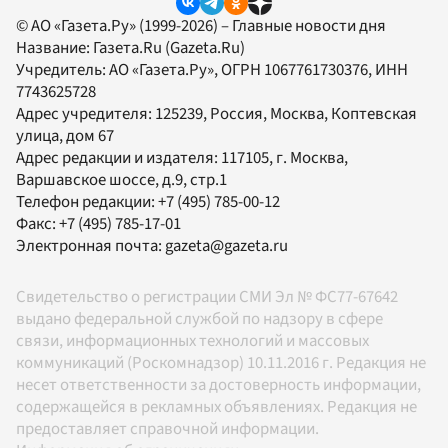
© АО «Газета.Ру» (1999-2026) – Главные новости дня
Название:
Газета.Ru
(Gazeta.Ru)
Учредитель:
АО «Газета.Ру»
, ОГРН 1067761730376, ИНН
7743625728
Адрес учредителя: 125239, Россия, Москва, Коптевская
улица, дом 67
Адрес редакции и издателя:
117105
, г.
Москва
,
Варшавское шоссе, д.9, стр.1
Телефон редакции:
+7 (495) 785-00-12
Факс:
+7 (495) 785-17-01
Электронная почта:
gazeta@gazeta.ru
Свидетельство о регистрации СМИ Эл № ФС77-67642
выдано федеральной службой по надзору в сфере
связи, информационных технологий и массовых
коммуникаций (Роскомнадзор) 10.11.2016 г. Редакция не
несет ответственности за достоверность информации,
содержащейся в рекламных объявлениях. Редакция не
предоставляет справочной информации.