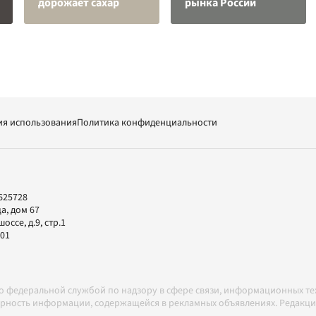
дорожает сахар
рынка России
ия использования
Политика конфиденциальности
625728
а, дом 67
ссе, д.9, стр.1
-01
но федеральной службой по надзору в сфере связи, информационных т
товерность информации, содержащейся в рекламных объявлениях. Редак