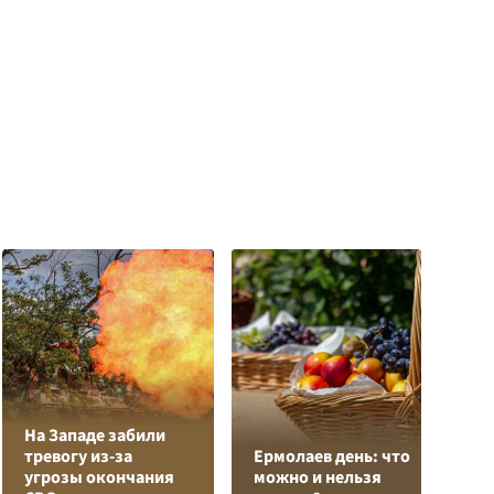
На Западе забили
Л
тревогу из-за
Ермолаев день: что
з
угрозы окончания
можно и нельзя
в