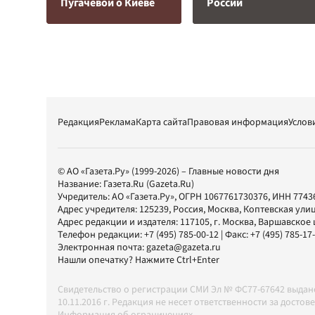
Пугачевой о Киеве
России
Редакция
Реклама
Карта сайта
Правовая информация
Услов
© АО «Газета.Ру» (1999-2026) – Главные новости дня
Название:
Газета.Ru
(Gazeta.Ru)
Учредитель:
АО «Газета.Ру»
, ОГРН 1067761730376, ИНН 7743
Адрес учредителя: 125239, Россия, Москва, Коптевская улиц
Адрес редакции и издателя:
117105
, г.
Москва
,
Варшавское шо
Телефон редакции:
+7 (495) 785-00-12
| Факс:
+7 (495) 785-17
Электронная почта:
gazeta@gazeta.ru
Нашли опечатку? Нажмите Ctrl+Enter
Свидетельство о регистрации СМИ Эл № ФС77-67642 выда
10.11.2016 г. Редакция не несет ответственности за дос