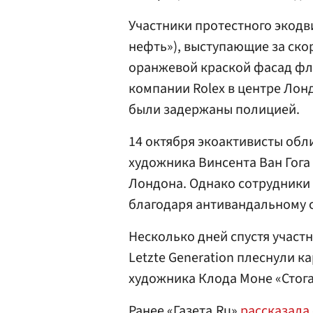
Участники протестного экодви
нефть»), выступающие за ско
оранжевой краской фасад фл
компании Rolex в центре Лонд
были задержаны полицией.
14 октября экоактивисты обл
художника Винсента Ван Гога
Лондона. Однако сотрудники 
благодаря антивандальному с
Несколько дней спустя участ
Letzte Generation плеснули 
художника Клода Моне «Стога
Ранее «Газета.Ru»
рассказала