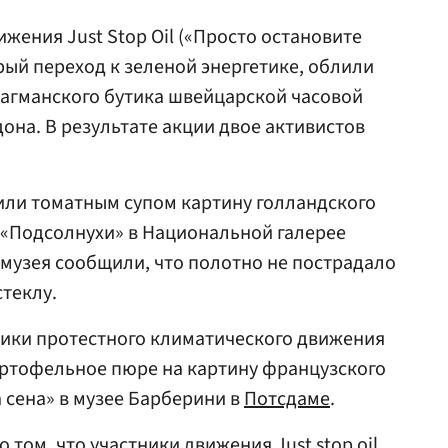
жения Just Stop Oil («Просто остановите
рый переход к зеленой энергетике, облили
агманского бутика швейцарской часовой
она. В результате акции двое активистов
или томатным супом картину голландского
 «Подсолнухи» в Национальной галерее
музея сообщили, что полотно не пострадало
теклу.
ники протестного климатического движения
картофельное пюре на картину французского
 сена» в музее Барберини в
Потсдаме
.
о том, что участники движения Just stop oil