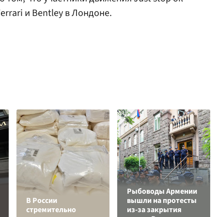
rrari и Bentley в Лондоне.
Рыбоводы Армении
В России
вышли на протесты
стремительно
из-за закрытия