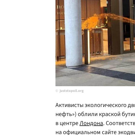
juststopoil.org
Активисты экологического дви
нефть») облили краской бути
в центре
Лондона
. Соответс
на официальном сайте экодв