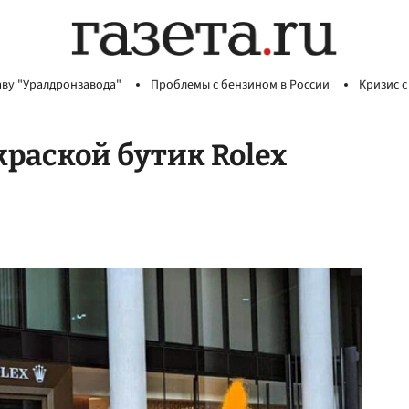
аву "Уралдронзавода"
Проблемы с бензином в России
Кризис с
раской бутик Rolex