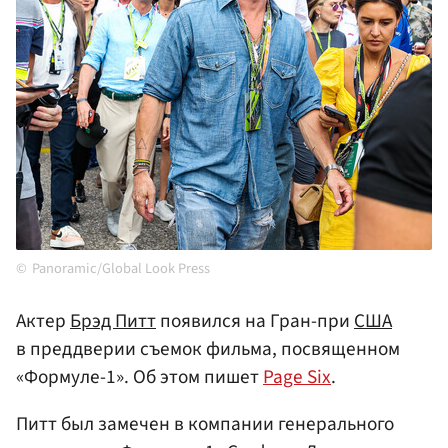
Panoramic/Global Look Press
Актер
Брэд Питт
появился на Гран-при
США
в преддверии съемок фильма, посвященном
«Формуле-1». Об этом пишет
Page Six
.
Питт был замечен в компании генерального