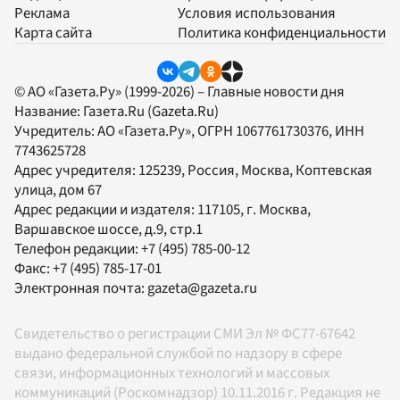
Реклама
Условия использования
Карта сайта
Политика конфиденциальности
© АО «Газета.Ру» (1999-2026) – Главные новости дня
Название:
Газета.Ru
(Gazeta.Ru)
Учредитель:
АО «Газета.Ру»
, ОГРН 1067761730376, ИНН
7743625728
Адрес учредителя: 125239, Россия, Москва, Коптевская
улица, дом 67
Адрес редакции и издателя:
117105
, г.
Москва
,
Варшавское шоссе, д.9, стр.1
Телефон редакции:
+7 (495) 785-00-12
Факс:
+7 (495) 785-17-01
Электронная почта:
gazeta@gazeta.ru
Свидетельство о регистрации СМИ Эл № ФС77-67642
выдано федеральной службой по надзору в сфере
связи, информационных технологий и массовых
коммуникаций (Роскомнадзор) 10.11.2016 г. Редакция не