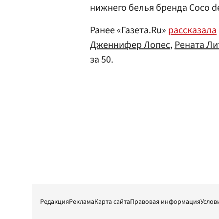
нижнего белья бренда Coco d
Ранее «Газета.Ru»
рассказала
Дженнифер Лопес
,
Рената Ли
за 50.
Редакция
Реклама
Карта сайта
Правовая информация
Услов