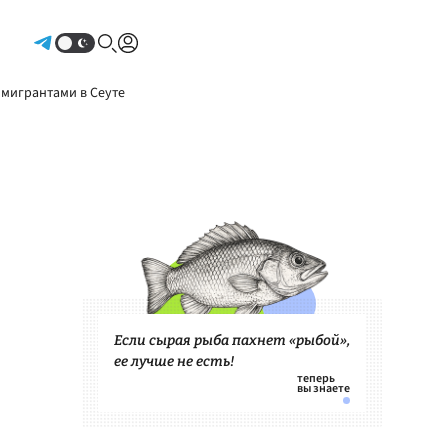
Авторизоваться
 мигрантами в Сеуте
Если сырая рыба пахнет «рыбой»,
ее лучше не есть!