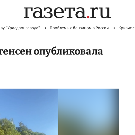
аву "Уралдронзавода"
Проблемы с бензином в России
Кризис с
тенсен опубликовала