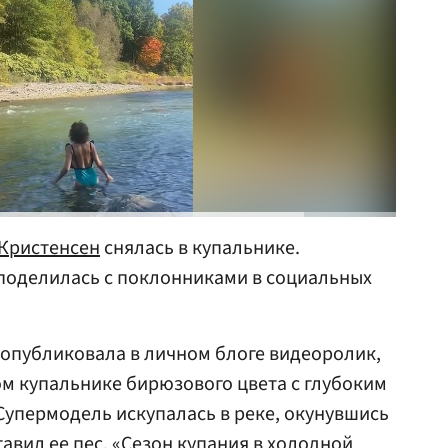
 Кристенсен
снялась в купальнике.
поделилась с поклонниками в социальных
 опубликовала в личном блоге видеоролик,
ом купальнике бирюзового цвета с глубоким
Супермодель искупалась в реке, окунувшись
тавил ее пес. «Сезон купания в холодной