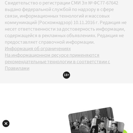
Свидетельство о регистрации СМИ Эл № ФС77-67642
выдано федеральной службой по надзору в сфере
связи, информационных технологий и массовых
коммуникаций (Роскомнадзор) 10.11.2016 г. Редакция не
несет ответственности за достоверность информации,
содержащейся в рекламных объявлениях. Редакция не
предоставляет справочной информации.
Информация об ограничениях
На информационном ресурсе применяются
рекомендательные технологии в соответствии с
Правилами
18+