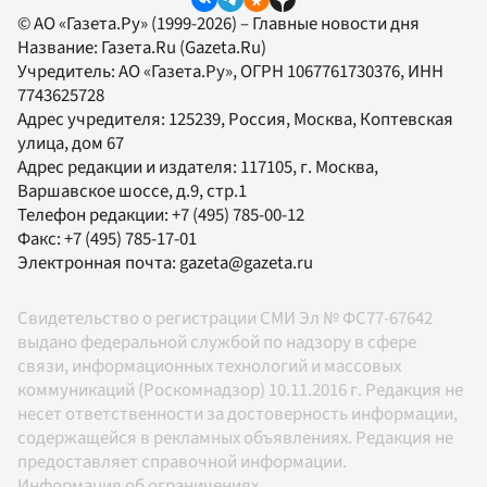
© АО «Газета.Ру» (1999-2026) – Главные новости дня
Название:
Газета.Ru
(Gazeta.Ru)
Учредитель:
АО «Газета.Ру»
, ОГРН 1067761730376, ИНН
7743625728
Адрес учредителя: 125239, Россия, Москва, Коптевская
улица, дом 67
Адрес редакции и издателя:
117105
, г.
Москва
,
Варшавское шоссе, д.9, стр.1
Телефон редакции:
+7 (495) 785-00-12
Факс:
+7 (495) 785-17-01
Электронная почта:
gazeta@gazeta.ru
Свидетельство о регистрации СМИ Эл № ФС77-67642
выдано федеральной службой по надзору в сфере
связи, информационных технологий и массовых
коммуникаций (Роскомнадзор) 10.11.2016 г. Редакция не
несет ответственности за достоверность информации,
содержащейся в рекламных объявлениях. Редакция не
предоставляет справочной информации.
Информация об ограничениях