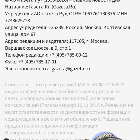
© АО «Газета.Ру» (1999-2026) – Главные новости дня
Название:
Газета.Ru
(Gazeta.Ru)
Учредитель:
АО «Газета.Ру»
, ОГРН 1067761730376, ИНН
7743625728
Адрес учредителя: 125239, Россия, Москва, Коптевская
улица, дом 67
Адрес редакции и издателя:
117105
, г.
Москва
,
Варшавское шоссе, д.9, стр.1
Телефон редакции:
+7 (495) 785-00-12
Факс:
+7 (495) 785-17-01
Электронная почта:
gazeta@gazeta.ru
Свидетельство о регистрации СМИ Эл № ФС77-67642
выдано федеральной службой по надзору в сфере
связи, информационных технологий и массовых
коммуникаций (Роскомнадзор) 10.11.2016 г. Редакция не
несет ответственности за достоверность информации,
содержащейся в рекламных объявлениях. Редакция не
предоставляет справочной информации.
Информация об ограничениях
На информационном ресурсе применяются