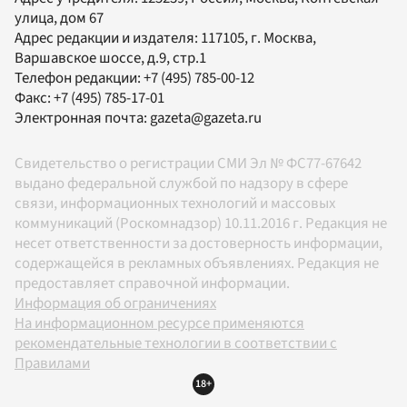
улица, дом 67
Адрес редакции и издателя:
117105
, г.
Москва
,
Варшавское шоссе, д.9, стр.1
Телефон редакции:
+7 (495) 785-00-12
Факс:
+7 (495) 785-17-01
Электронная почта:
gazeta@gazeta.ru
Свидетельство о регистрации СМИ Эл № ФС77-67642
выдано федеральной службой по надзору в сфере
связи, информационных технологий и массовых
коммуникаций (Роскомнадзор) 10.11.2016 г. Редакция не
несет ответственности за достоверность информации,
содержащейся в рекламных объявлениях. Редакция не
предоставляет справочной информации.
Информация об ограничениях
На информационном ресурсе применяются
рекомендательные технологии в соответствии с
Правилами
18+