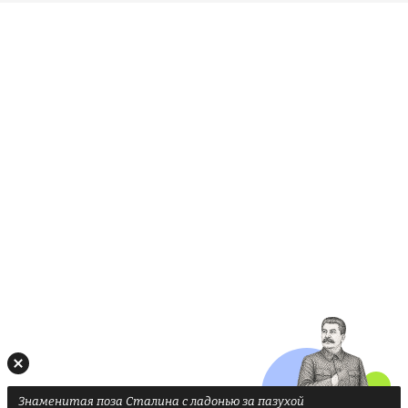
Знаменитая поза Сталина с ладонью за пазухой