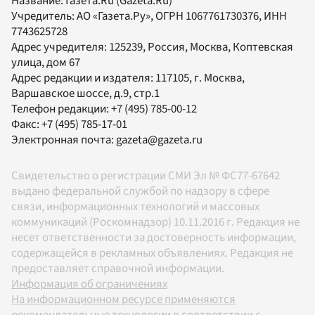
Название:
Газета.Ru
(Gazeta.Ru)
Учредитель:
АО «Газета.Ру»
, ОГРН 1067761730376, ИНН
7743625728
Адрес учредителя: 125239, Россия, Москва, Коптевская
улица, дом 67
Адрес редакции и издателя:
117105
, г.
Москва
,
Варшавское шоссе, д.9, стр.1
Телефон редакции:
+7 (495) 785-00-12
Факс:
+7 (495) 785-17-01
Электронная почта:
gazeta@gazeta.ru
Свидетельство о регистрации СМИ Эл № ФС77-67642
выдано федеральной службой по надзору в сфере
связи, информационных технологий и массовых
коммуникаций (Роскомнадзор) 10.11.2016 г. Редакция не
несет ответственности за достоверность информации,
содержащейся в рекламных объявлениях. Редакция не
предоставляет справочной информации.
Информация об ограничениях
На информационном ресурсе применяются