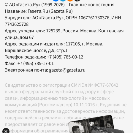
© АО «Газета.Ру» (1999-2026) – Главные новости дня
Название:
Газета.Ru
(Gazeta.Ru)
Учредитель:
АО «Газета.Ру»
, ОГРН 1067761730376, ИНН
7743625728
Адрес учредителя: 125239, Россия, Москва, Коптевская
улица, дом 67
Адрес редакции и издателя:
117105
, г.
Москва
,
Варшавское шоссе, д.9, стр.1
Телефон редакции:
+7 (495) 785-00-12
Факс:
+7 (495) 785-17-01
Электронная почта:
gazeta@gazeta.ru
Свидетельство о регистрации СМИ Эл № ФС77-67642
выдано федеральной службой по надзору в сфере
связи, информационных технологий и массовых
коммуникаций (Роскомнадзор) 10.11.2016 г. Редакция не
несет ответственности за достоверность информации,
содержащейся в рекламных объявлениях. Редакция не
предоставляет справочной информации.
Информация об ограничениях