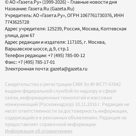
© АО «Газета.Ру» (1999-2026) – Главные новости дня
Название:
Газета.Ru
(Gazeta.Ru)
Учредитель:
АО «Газета.Ру»
, ОГРН 1067761730376, ИНН
7743625728
Адрес учредителя: 125239, Россия, Москва, Коптевская
улица, дом 67
Адрес редакции и издателя:
117105
, г.
Москва
,
Варшавское шоссе, д.9, стр.1
Телефон редакции:
+7 (495) 785-00-12
Факс:
+7 (495) 785-17-01
Электронная почта:
gazeta@gazeta.ru
Свидетельство о регистрации СМИ Эл № ФС77-67642
выдано федеральной службой по надзору в сфере
связи, информационных технологий и массовых
коммуникаций (Роскомнадзор) 10.11.2016 г. Редакция не
несет ответственности за достоверность информации,
содержащейся в рекламных объявлениях. Редакция не
предоставляет справочной информации.
Информация об ограничениях