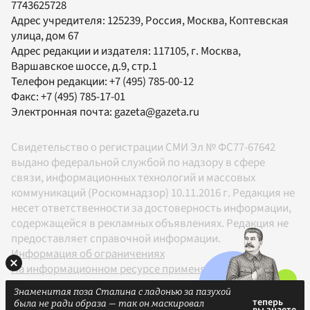
7743625728
Адрес учредителя: 125239, Россия, Москва, Коптевская
улица, дом 67
Адрес редакции и издателя:
117105
, г.
Москва
,
Варшавское шоссе, д.9, стр.1
Телефон редакции:
+7 (495) 785-00-12
Факс:
+7 (495) 785-17-01
Электронная почта:
gazeta@gazeta.ru
Свидетельство о регистрации СМИ Эл № ФС77-67642
выдано федеральной службой по надзору в сфере
связи, информационных технологий и массовых
коммуникаций (Роскомнадзор) 10.11.2016 г. Редакция не
несет ответственности за достоверность информации,
содержащейся в рекламных объявлениях. Редакция не
предоставляет справочной информации.
Информация об ограничениях
На информационном ресурсе применяются
рекомендательные технологии в соответствии с
Знаменитая поза Сталина с ладонью за пазухой
Правилами
была не ради образа — так он маскировал