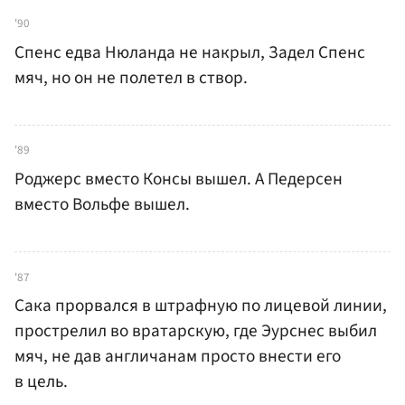
'90
Спенс едва Нюланда не накрыл, Задел Спенс
мяч, но он не полетел в створ.
'89
Роджерс вместо Консы вышел. А Педерсен
вместо Вольфе вышел.
'87
Сака прорвался в штрафную по лицевой линии,
прострелил во вратарскую, где Эурснес выбил
мяч, не дав англичанам просто внести его
в цель.