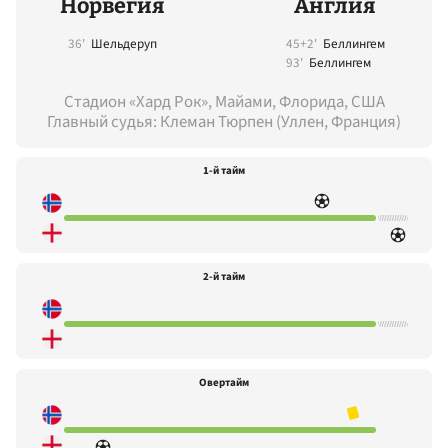
Норвегия
Англия
36'
Шельдеруп
45+2'
Беллингем
93'
Беллингем
Стадион «Хард Рок», Майами, Флорида, США
Главный судья: Клеман Тюрпен (Уллен, Франция)
1-й тайм
2-й тайм
Овертайм