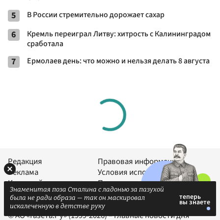
5
В России стремительно дорожает сахар
6
Кремль переиграл Литву: хитрость с Калининградом
сработала
7
Ермолаев день: что можно и нельзя делать 8 августа
Редакция
Правовая информация
Реклама
Условия использования
Карта сайта
Политика конфиденциальности
Знаменитая поза Сталина с ладонью за пазухой
была не ради образа — так он маскировал
искалеченную в детстве руку
© АО «Газета.Ру» (1999-2026) – Главные новости дня