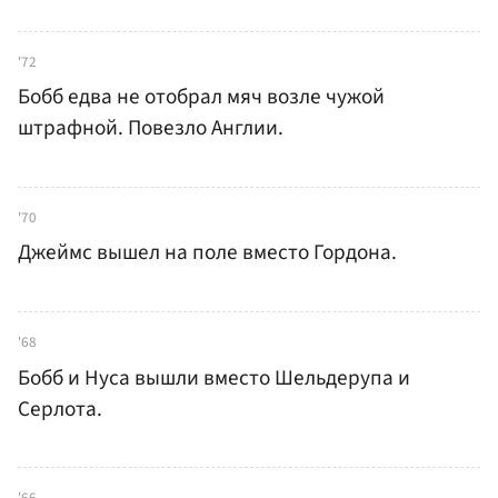
'72
Бобб едва не отобрал мяч возле чужой
штрафной. Повезло Англии.
'70
Джеймс вышел на поле вместо Гордона.
'68
Бобб и Нуса вышли вместо Шельдерупа и
Серлота.
'66