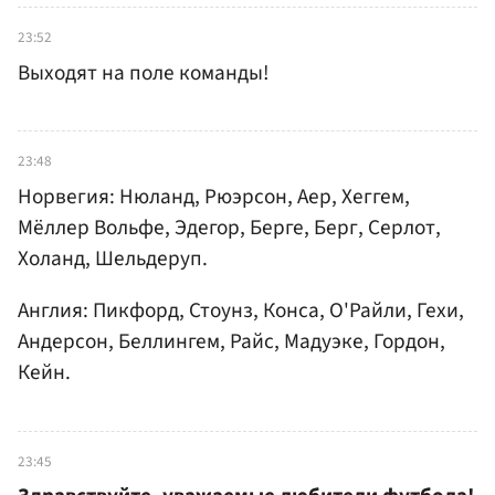
23:52
Выходят на поле команды!
23:48
Норвегия: Нюланд, Рюэрсон, Аер, Хеггем,
Мёллер Вольфе, Эдегор, Берге, Берг, Серлот,
Холанд, Шельдеруп.
Англия: Пикфорд, Стоунз, Конса, О'Райли, Гехи,
Андерсон, Беллингем, Райс, Мадуэке, Гордон,
Кейн.
23:45