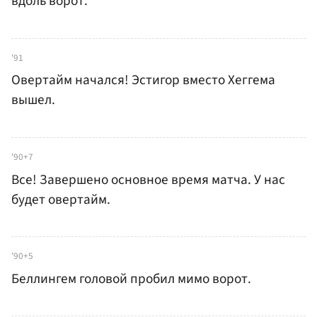
вдоль ворот.
'91
Овертайм начался! Эстигор вместо Хеггема
вышел.
'90+7
Все! Завершено основное время матча. У нас
будет овертайм.
'90+5
Беллингем головой пробил мимо ворот.