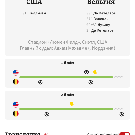
США
Бельгия
31'
Тилльман
33'
Де Кетеларе
57'
Ванакен
90+3'
Лукаку
9'
Де Кетеларе
Стадион «Люмен Филд», Сиэтл, США
Главный судья: Адхам Махадме (, Иордания)
1-й тайм
2-й тайм
Трансляция
Автообновление