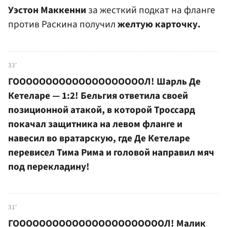
Уэстон Маккенни
за жесткий подкат на фланге
против Раскина получил
желтую карточку.
33'
ГООООООООООООООООООООЛ! Шарль Де
Кетеларе — 1:2! Бельгия ответила своей
позиционной атакой, в которой Троссард
покачал защитника на левом фланге и
навесил во вратарскую, где Де Кетеларе
перевисел Тима Рима и головой направил мяч
под перекладину!
31'
ГОООООООООООООООООООООООЛ! Малик