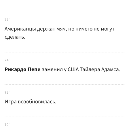
77'
Американцы держат мяч, но ничего не могут
сделать.
74'
Рикардо Пепи
заменил у США Тайлера Адамса.
73'
Игра возобновилась.
70'