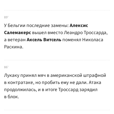
89'
У Бельгии последние замены:
Алексис
Салемакерс
вышел вместо Леандро Троссарда,
а ветеран
Аксель Витсель
поменял Николаса
Раскина.
86'
Лукаку принял мяч в американской штрафной
в контратаке, но пробить ему не дали. Атака
продолжилась, и в итоге Троссард зарядил
в блок.