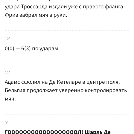
удара Троссарда издали уже с правого фланга
Фриз забрал мяч в руки.
12'
0(0) — 6(3) по ударам.
11'
Адамс сфолил на Де Кетеларе в центре поля.
Бельгия продолжает уверенно контролировать
мяч.
9'
ГООООООООООООООООООЛ! Шарль Де