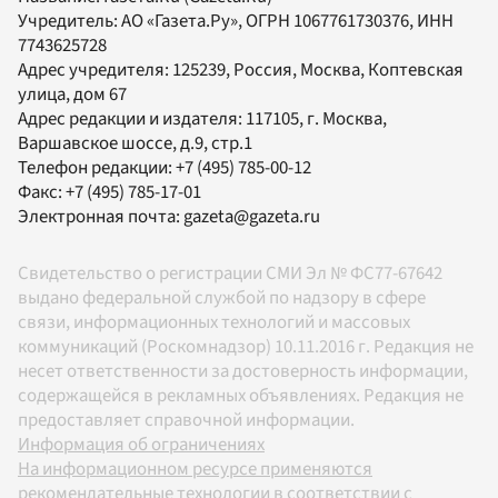
Учредитель:
АО «Газета.Ру»
, ОГРН 1067761730376, ИНН
7743625728
Адрес учредителя: 125239, Россия, Москва, Коптевская
улица, дом 67
Адрес редакции и издателя:
117105
, г.
Москва
,
Варшавское шоссе, д.9, стр.1
Телефон редакции:
+7 (495) 785-00-12
Факс:
+7 (495) 785-17-01
Электронная почта:
gazeta@gazeta.ru
Свидетельство о регистрации СМИ Эл № ФС77-67642
выдано федеральной службой по надзору в сфере
связи, информационных технологий и массовых
коммуникаций (Роскомнадзор) 10.11.2016 г. Редакция не
несет ответственности за достоверность информации,
содержащейся в рекламных объявлениях. Редакция не
предоставляет справочной информации.
Информация об ограничениях
На информационном ресурсе применяются
рекомендательные технологии в соответствии с