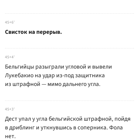
45+6'
Свисток на перерыв.
45+4'
Бельгийцы разыграли угловой и вывели
Лукебакио на удар из-под защитника
из штрафной — мимо дальнего угла.
45+3'
Дест упал у угла бельгийской штрафной, пойдя
в дриблинг и уткнувшись в соперника. Фола
нет.