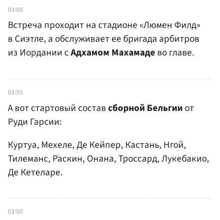
03:00
Встреча проходит на стадионе «Люмен Филд»
в Сиэтле, а обслуживает ее бригада арбитров
из Иордании с
Адхамом Махамаде
во главе.
02:55
А вот стартовый состав
сборной Бельгии
от
Руди Гарсии:
Куртуа, Мехеле, Де Кейпер, Кастань, Нгой,
Тилеманс, Раскин, Онана, Троссард, Лукебакио,
Де Кетеларе.
02:50