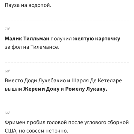
Пауза на водопой.
70'
Малик Тилльман
получил
желтую карточку
за фол на Тилемансе.
68'
Вместо Доди Лукебакио и Шарля Де Кетеларе
вышли
Жереми Доку
и
Ромелу Лукаку.
66'
Фримен пробил головой после углового сборной
США, но совсем неточно.