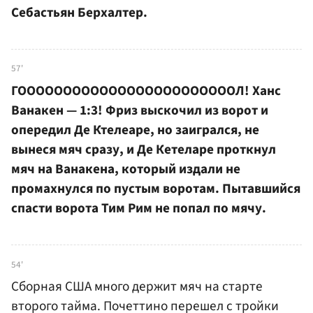
Себастьян Берхалтер.
57'
ГООООООООООООООООООООООООЛ! Ханс
Ванакен — 1:3! Фриз выскочил из ворот и
опередил Де Ктелеаре, но заигрался, не
вынеся мяч сразу, и Де Кетеларе проткнул
мяч на Ванакена, который издали не
промахнулся по пустым воротам. Пытавшийся
спасти ворота Тим Рим не попал по мячу.
54'
Сборная США много держит мяч на старте
второго тайма. Почеттино перешел с тройки