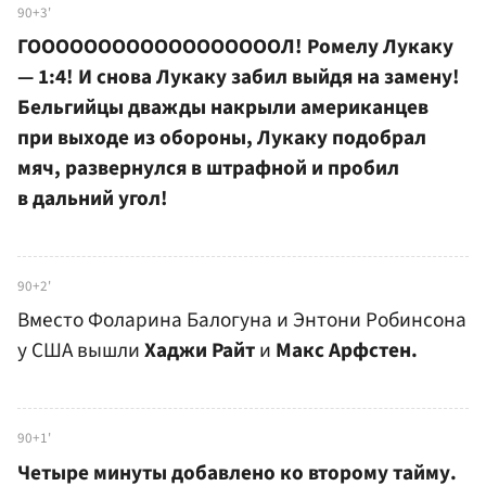
90+3'
ГООООООООООООООООООЛ! Ромелу Лукаку
— 1:4! И снова Лукаку забил выйдя на замену!
Бельгийцы дважды накрыли американцев
при выходе из обороны, Лукаку подобрал
мяч, развернулся в штрафной и пробил
в дальний угол!
90+2'
Вместо Фоларина Балогуна и Энтони Робинсона
у США вышли
Хаджи Райт
и
Макс Арфстен.
90+1'
Четыре минуты добавлено ко второму тайму.