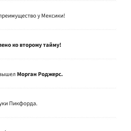
е преимущество у Мексики!
но ко второму тайму!
 вышел
Морган Роджерс.
руки Пикфорда.