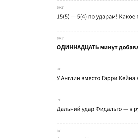
90+2'
15(5) — 5(4) по ударам! Како
90+1'
ОДИННАДЦАТЬ минут добавле
90'
У Англии вместо Гарри Кейна
89'
Дальний удар Фидальго — в 
88'