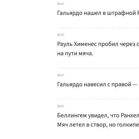
90+8'
Гальярдо нашел в штрафной Р
90+6'
Рауль Хименес пробил через 
на пути мяча.
90+5'
Гальярдо навесил с правой — 
90+4'
Беллингем увидел, что Ранхел
Мяч летел в створ, но голкип