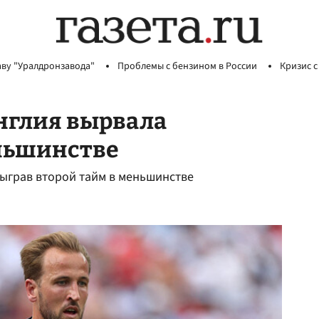
аву "Уралдронзавода"
Проблемы с бензином в России
Кризис с
нглия вырвала
еньшинстве
тыграв второй тайм в меньшинстве