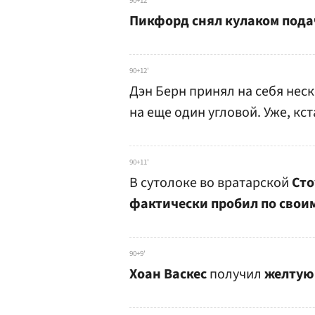
90+12'
Пикфорд снял кулаком пода
90+12'
Дэн Берн принял на себя неско
на еще один угловой. Уже, кс
90+11'
В сутолоке во вратарской
Сто
фактически пробил по своим 
90+9'
Хоан Васкес
получил
желтую