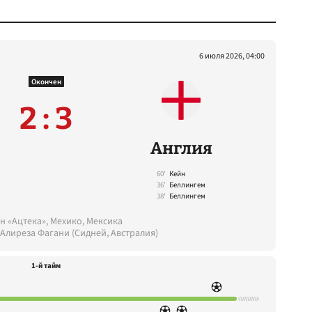
6 июля 2026, 04:00
Окончен
2 : 3
Англия
60'
Кейн
36'
Беллингем
38'
Беллингем
н «Ацтека», Мехико, Мексика
 Алиреза Фагани (Сидней, Австралия)
1-й тайм