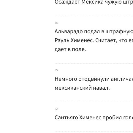
Осаждает Мексика чужую штра
86'
Альварадо подал в штрафную,
Рауль Хименес. Считает, что 
дает в поле.
85'
Немного отодвинули англичане
мексиканский навал.
82'
Сантьяго Хименес пробил гол