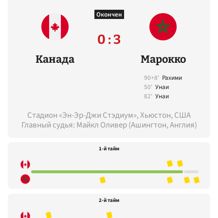
Окончен
0 : 3
Канада
Марокко
90+8'
Рахими
50'
Унаи
82'
Унаи
Стадион «Эн-Эр-Джи Стэдиум», Хьюстон, США
Главный судья: Майкл Оливер (Ашингтон, Англия)
1-й тайм
2-й тайм