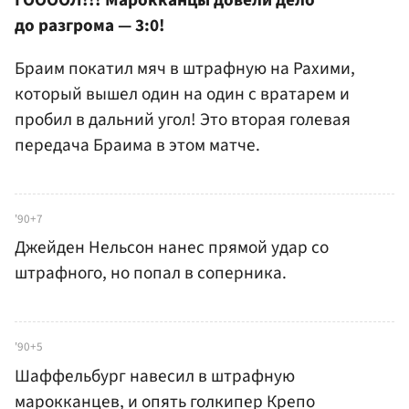
ГООООЛ!!! Марокканцы довели дело
до разгрома — 3:0!
Браим покатил мяч в штрафную на Рахими,
который вышел один на один с вратарем и
пробил в дальний угол! Это вторая голевая
передача Браима в этом матче.
'90+7
Джейден Нельсон нанес прямой удар со
штрафного, но попал в соперника.
'90+5
Шаффельбург навесил в штрафную
марокканцев, и опять голкипер Крепо