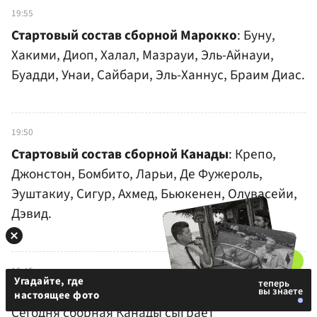
19:55
Стартовый состав сборной Марокко
: Буну,
Хакими, Диоп, Халал, Мазрауи, Эль-Айнауи,
Буадди, Унаи, Сайбари, Эль-Ханнус, Браим Диас.
19:50
Стартовый состав сборной Канады
: Крепо,
Джонстон, Бомбито, Ларьи, Де Фужероль,
Эуштакиу, Сигур, Ахмед, Бьюкенен, Олувасейи,
Дэвид.
19:45
Угадайте, где
Здравствуйте, уважаемые любители футбола!
настоящее фото
Сегодня сборная Канады сыграет