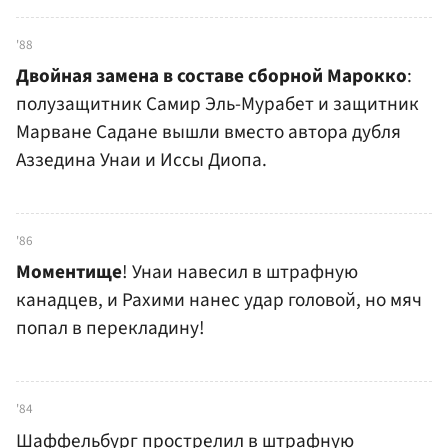
'88
Двойная замена в составе сборной Марокко
:
полузащитник Самир Эль-Мурабет и защитник
Марване Садане вышли вместо автора дубля
Аззедина Унаи и Иссы Диопа.
'86
Моментище
! Унаи навесил в штрафную
канадцев, и Рахими нанес удар головой, но мяч
попал в перекладину!
'84
Шаффельбург прострелил в штрафную