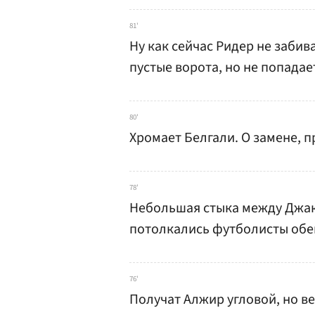
81'
Ну как сейчас Ридер не забив
пустые ворота, но не попадае
80'
Хромает Белгали. О замене, п
78'
Небольшая стыка между Джако
потолкались футболисты обеи
76'
Получат Алжир угловой, но в