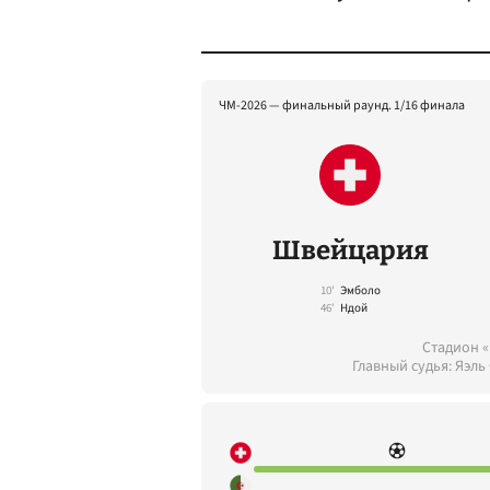
ЧМ-2026 — финальный раунд. 1/16 финала
Швейцария
10'
Эмболо
46'
Ндой
Стадион «
Главный судья: Яэль