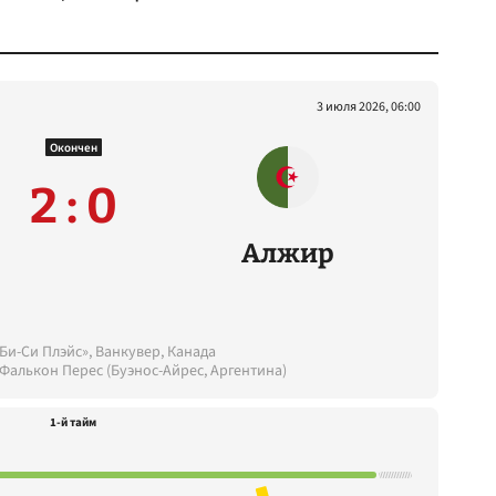
3 июля 2026, 06:00
Окончен
2 : 0
Алжир
Би-Си Плэйс», Ванкувер, Канада
 Фалькон Перес (Буэнос-Айрес, Аргентина)
1-й тайм