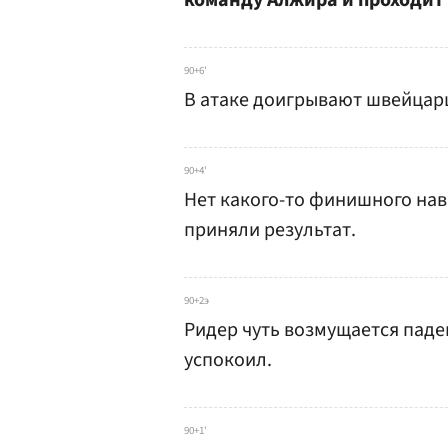
команду Алжира и проходит
90+6'
В атаке доигрывают швейцар
90+4'
Нет какого-то финишного нав
приняли результат.
90+2э
Ридер чуть возмущается паде
успокоил.
90+1'