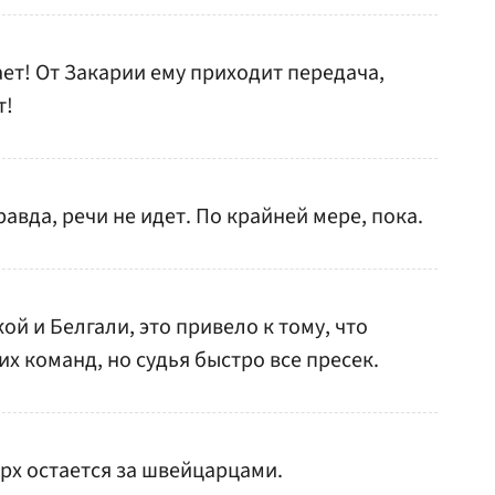
ает! От Закарии ему приходит передача,
т!
равда, речи не идет. По крайней мере, пока.
й и Белгали, это привело к тому, что
х команд, но судья быстро все пресек.
ерх остается за швейцарцами.