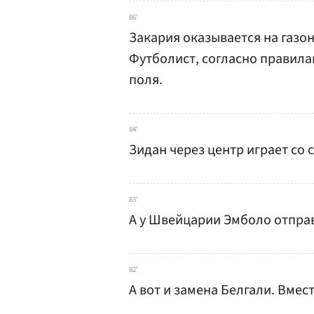
86'
Закария оказывается на газо
Футболист, согласно правила
поля.
84'
Зидан через центр играет со
83'
А у Швейцарии Эмболо отправ
82'
А вот и замена Белгали. Вмес